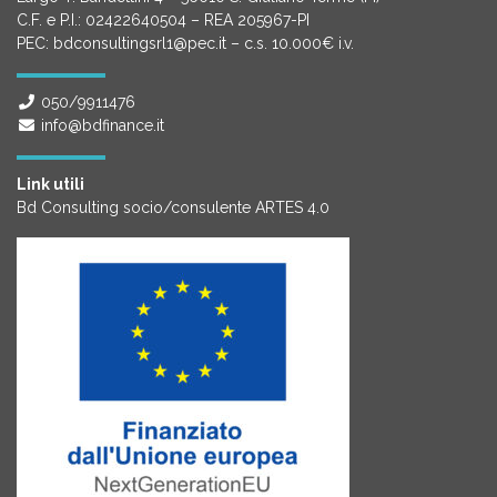
C.F. e P.I.: 02422640504 – REA 205967-PI
PEC: bdconsultingsrl1@pec.it – c.s. 10.000€ i.v.
050/9911476
info@bdfinance.it
Link utili
Bd Consulting socio/consulente ARTES 4.0