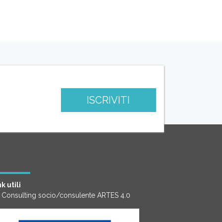
ISCRIVITI
k utili
 Consulting socio/consulente ARTES 4.0