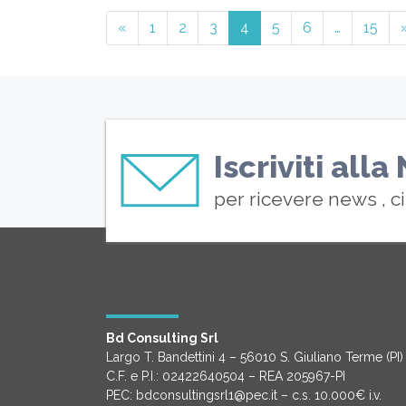
«
1
2
3
4
5
6
…
15
Iscriviti all
per ricevere news , c
Bd Consulting Srl
Largo T. Bandettini 4 – 56010 S. Giuliano Terme (PI)
C.F. e P.I.: 02422640504 – REA 205967-PI
PEC: bdconsultingsrl1@pec.it – c.s. 10.000€ i.v.