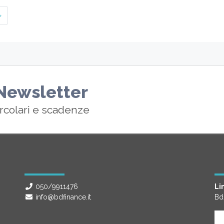
»
a Newsletter
ircolari e scadenze
050/9911476
Lin
info@bdfinance.it
Bd