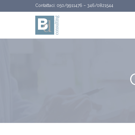
Vai al contenuto
Contattaci:
050/9911476
–
346/0821544