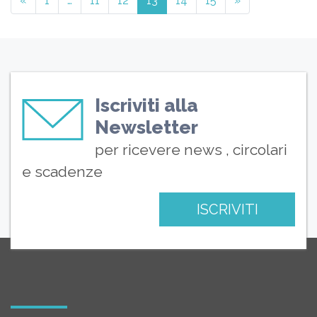
«
1
…
11
12
13
14
15
»
Iscriviti alla
Newsletter
per ricevere news , circolari
e scadenze
ISCRIVITI