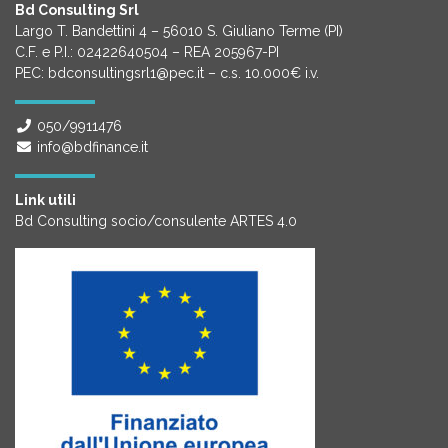
Bd Consulting Srl
Largo T. Bandettini 4 – 56010 S. Giuliano Terme (PI)
C.F. e P.I.: 02422640504 – REA 205967-PI
PEC: bdconsultingsrl1@pec.it – c.s. 10.000€ i.v.
050/9911476
info@bdfinance.it
Link utili
Bd Consulting socio/consulente ARTES 4.0