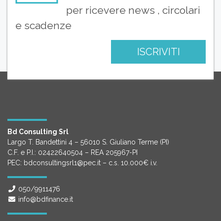
per ricevere news , circolari
e scadenze
ISCRIVITI
Bd Consulting Srl
Largo T. Bandettini 4 – 56010 S. Giuliano Terme (PI)
C.F. e P.I.: 02422640504 – REA 205967-PI
PEC: bdconsultingsrl1@pec.it – c.s. 10.000€ i.v.
050/9911476
info@bdfinance.it