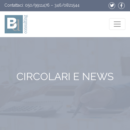
Vai al contenuto
Contattaci:
050/9911476
–
346/0821544
CIRCOLARI E NEWS