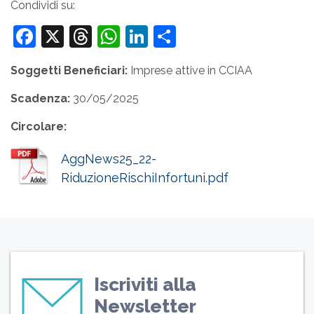
Condividi su:
Facebook
X
Threads
WhatsApp
LinkedIn
Condividi
Soggetti Beneficiari:
Imprese attive in CCIAA
Scadenza:
30/05/2025
Circolare:
AggNews25_22-
RiduzioneRischiInfortuni.pdf
Iscriviti alla
Newsletter