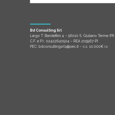
Bd Consulting Srl
Largo T. Bandettini 4 – 56010 S. Giuliano Terme (PI)
C.F. e P.I.: 02422640504 – REA 205967-PI
PEC: bdconsultingsrl1@pec.it – c.s. 10.000€ i.v.