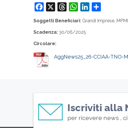
Facebook
X
Threads
WhatsApp
LinkedIn
Condiv
Soggetti Beneficiari:
Grandi Imprese, MPMI 
Scadenza:
30/06/2025
Circolare:
AggNews25_26-CCIAA-TNO-Mos
Iscriviti all
per ricevere news , c