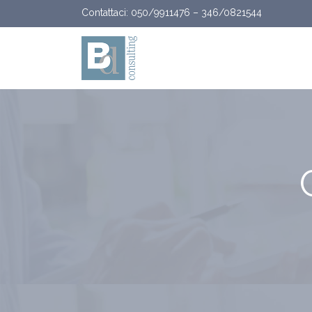
Vai al contenuto
Contattaci:
050/9911476
–
346/0821544