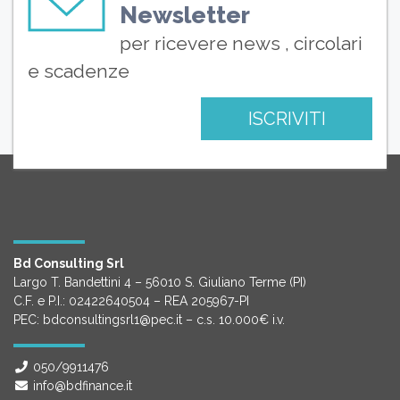
Newsletter
per ricevere news , circolari
e scadenze
ISCRIVITI
Bd Consulting Srl
Largo T. Bandettini 4 – 56010 S. Giuliano Terme (PI)
C.F. e P.I.: 02422640504 – REA 205967-PI
PEC: bdconsultingsrl1@pec.it – c.s. 10.000€ i.v.
050/9911476
info@bdfinance.it