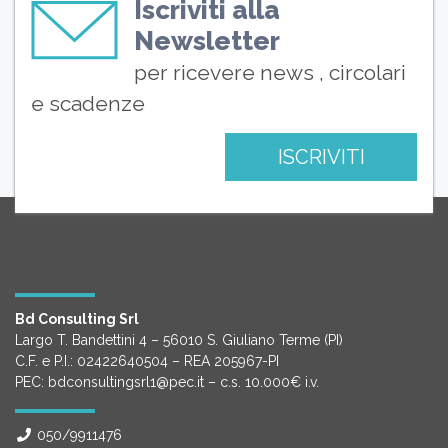
Iscriviti alla
Newsletter
per ricevere news , circolari
e scadenze
ISCRIVITI
Bd Consulting Srl
Largo T. Bandettini 4 – 56010 S. Giuliano Terme (PI)
C.F. e P.I.: 02422640504 – REA 205967-PI
PEC: bdconsultingsrl1@pec.it – c.s. 10.000€ i.v.
050/9911476