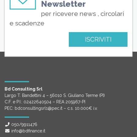
Newsletter
per ricevere news , circolari
e scadenze
ISCRIVITI
Bd Consulting Srl
Largo T. Bandettini 4 – 56010 S. Giuliano Terme (PI)
C.F. e P.I.: 02422640504 – REA 205967-PI
PEC: bdconsultingsrl1@pec.it – c.s. 10.000€ i.v.
050/9911476
info@bdfinance.it