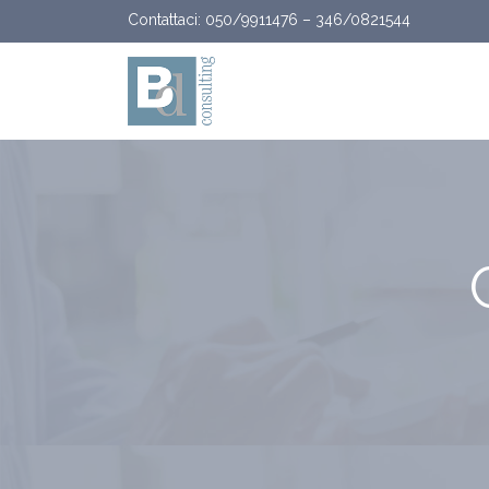
Vai al contenuto
Contattaci:
050/9911476
–
346/0821544