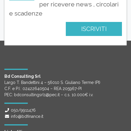
per ricevere news , circolari
e scadenze
ISCRIVITI
Bd Consulting Srl
Largo T. Bandettini 4 – 56010 S. Giuliano Terme (PI)
C.F. e P.I.: 02422640504 – REA 205967-PI
PEC: bdconsultingsrl1@pec.it – c.s. 10.000€ i.v.
050/9911476
info@bdfinance.it