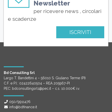
Newsletter
per ricevere news , circolari
e scadenze
ISCRIVITI
Bd Consulting Srl
Largo T. Bandettini 4 – 56010 S. Giuliano Terme (PI)
C.F. e P.I.: 02422640504 – REA 205967-PI
PEC: bdconsultingsrl1@pec.it – c.s. 10.000€ i.v.
050/9911476
info@bdfinance.it