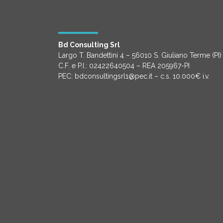
Bd Consulting Srl
Largo T. Bandettini 4 – 56010 S. Giuliano Terme (PI)
C.F. e P.I.: 02422640504 – REA 205967-PI
PEC: bdconsultingsrl1@pec.it – c.s. 10.000€ i.v.