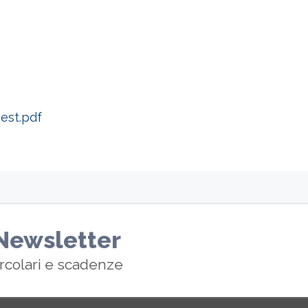
est.pdf
a Newsletter
ircolari e scadenze