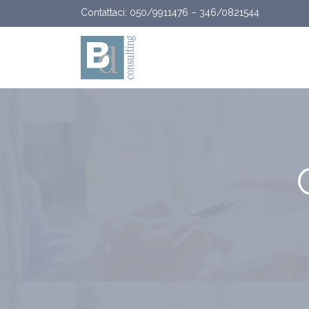
Vai al contenuto
Contattaci:
050/9911476
–
346/0821544