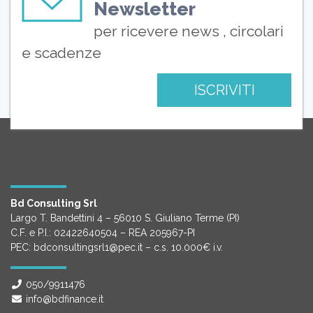
Newsletter
per ricevere news , circolari
e scadenze
ISCRIVITI
Bd Consulting Srl
Largo T. Bandettini 4 – 56010 S. Giuliano Terme (PI)
C.F. e P.I.: 02422640504 – REA 205967-PI
PEC: bdconsultingsrl1@pec.it – c.s. 10.000€ i.v.
050/9911476
info@bdfinance.it