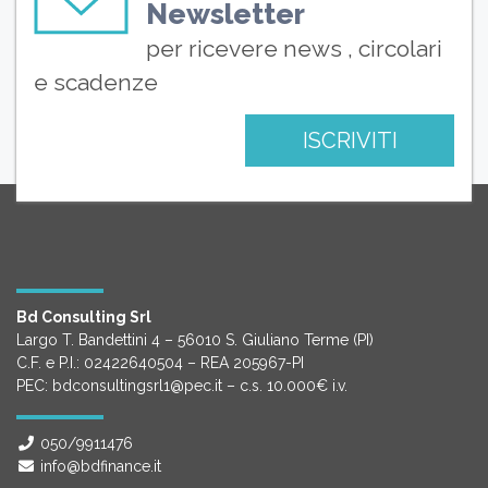
Newsletter
per ricevere news , circolari
e scadenze
ISCRIVITI
Bd Consulting Srl
Largo T. Bandettini 4 – 56010 S. Giuliano Terme (PI)
C.F. e P.I.: 02422640504 – REA 205967-PI
PEC: bdconsultingsrl1@pec.it – c.s. 10.000€ i.v.
050/9911476
info@bdfinance.it