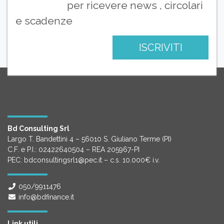
per ricevere news , circolari
e scadenze
ISCRIVITI
Bd Consulting Srl
Largo T. Bandettini 4 – 56010 S. Giuliano Terme (PI)
C.F. e P.I.: 02422640504 – REA 205967-PI
PEC: bdconsultingsrl1@pec.it – c.s. 10.000€ i.v.
050/9911476
info@bdfinance.it
Link utili