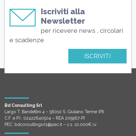
Iscriviti alla
Newsletter
per ricevere news , circolari
e scadenze
ISCRIVITI
Bd Consulting Srl
Largo T. Bandettini 4 – 56010 S. Giuliano Terme (PI)
C.F. e P.I.: 02422640504 – REA 205967-PI
PEC: bdconsultingsrl1@pec.it – c.s. 10.000€ i.v.