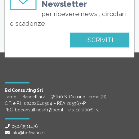
Newsletter
per ricevere news , circolari
e scadenze
ISCRIVITI
Bd Consulting Srl
Largo T. Bandettini 4 – 56010 S. Giuliano Terme (PI)
C.F. e P.I.: 02422640504 – REA 205967-PI
PEC: bdconsultingsrl1@pec.it – c.s. 10.000€ i.v.
050/9911476
info@bdfinance.it